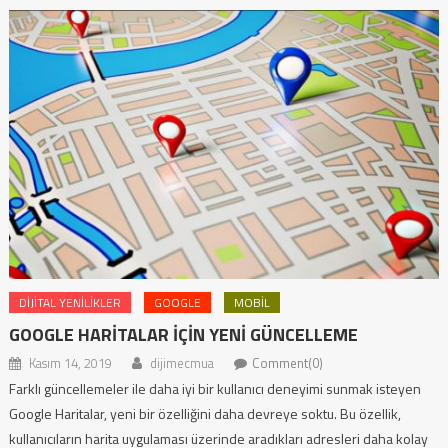
DIJITAL YENILIKLER
GOOGLE
MOBIL
GOOGLE HARITALAR İÇIN YENI GÜNCELLEME
Kasım 14, 2019
dijimecmua
Comment(0)
Farklı güncellemeler ile daha iyi bir kullanıcı deneyimi sunmak isteyen
Google Haritalar, yeni bir özelliğini daha devreye soktu. Bu özellik,
kullanıcıların harita uygulaması üzerinde aradıkları adresleri daha kolay