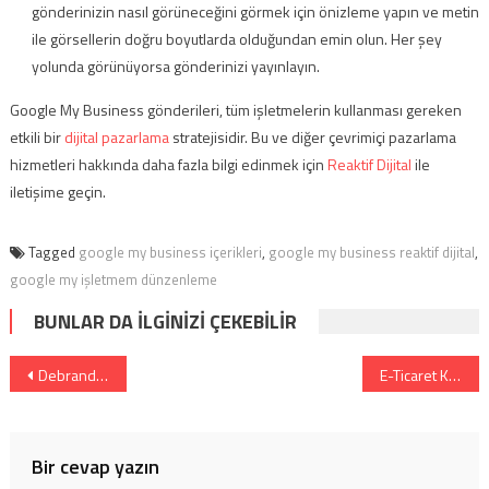
gönderinizin nasıl görüneceğini görmek için önizleme yapın ve metin
ile görsellerin doğru boyutlarda olduğundan emin olun. Her şey
yolunda görünüyorsa gönderinizi yayınlayın.
Google My Business gönderileri, tüm işletmelerin kullanması gereken
etkili bir
dijital pazarlama
stratejisidir. Bu ve diğer çevrimiçi pazarlama
hizmetleri hakkında daha fazla bilgi edinmek için
Reaktif Dijital
ile
iletişime geçin.
Tagged
google my business içerikleri
,
google my business reaktif dijital
,
google my işletmem dünzenleme
BUNLAR DA İLGINIZI ÇEKEBILIR
Yazı dolaşımı
Debranding (Markasızlaşma) Nedir?
E-Ticaret Kullanıcı Yorumları ile Satışlarınızı Artırın
Bir cevap yazın