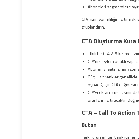
Aboneleri segmentlere ayırma
CTA’nızın verimliliğini artırmak i
gruplandırın.
CTA Oluşturma Kurall
Etkili bir CTA 2-5 kelime uzu
CTA’nızı eylem odaklı yapılan
Abonenizi satın alma yapmaya
Güçlü, zıt renkler genellikl
oynadığı için CTA düğmesini 
CTA’yı ekranın üst kısmında 
oranlarını artıracaktır. Düğ
CTA – Call To Action T
Buton
Farklı ürünleri tanıtmak için en 