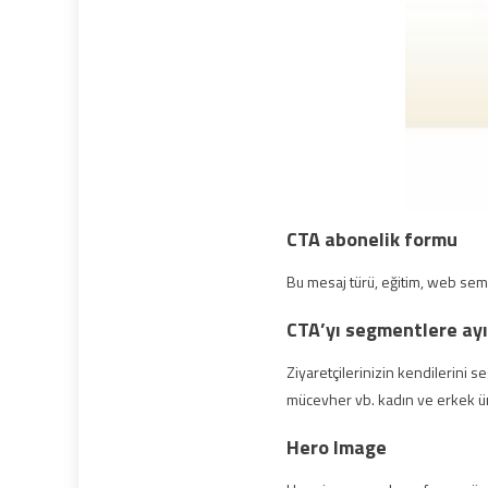
CTA abonelik formu
Bu mesaj türü, eğitim, web semi
CTA’yı segmentlere ay
Ziyaretçilerinizin kendilerini 
mücevher vb. kadın ve erkek ürün
Hero Image