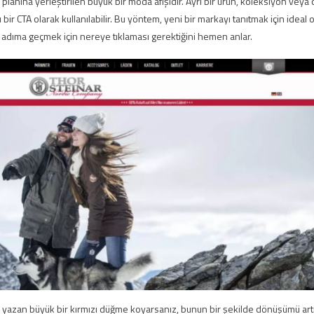
lanına yerleştirilen büyük bir moda afişidir. Ayrı bir ürün, koleksiyon veya
u bir CTA olarak kullanılabilir. Bu yöntem, yeni bir markayı tanıtmak için ideal 
 adıma geçmek için nereye tıklaması gerektiğini hemen anlar.
 yazan büyük bir kırmızı düğme koyarsanız, bunun bir şekilde dönüşümü artır