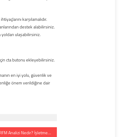
htiyaçlarını karşılamalıdır.
larından destek alabilirsiniz.
 yoldan ulaşabilirsiniz.
çin cta butonu ekleyebilirsiniz.
anın en iyi yolu, güvenlik ve
venliğe önem verildiğine dair
RFM Analizi Nedir? İşletmelere Avantajları Nelerdir?