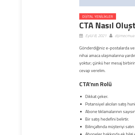
DIJITAL YENILIKLER
CTA Nasıl Oluş
Eylül 8, 2021
dijimecmua
Gönderdiğiniz e-postalarda ve s
nihai amaca ulaşmalarına yardım
yoktur; çünkü her mesaj birbirind
cevap verelim.
CTA’nın Rolü
Dikkat çeker.
Potansiyel alıcıları satış h
Abone tıklamalarının sayısını
Bir satış hedefini belirtir.
Bilinçaltında müşteriyi satın
Aboneler hakkında ek bilgi 