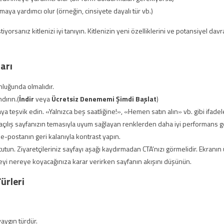
ya yardımcı olur (örneğin, cinsiyete dayalı tür vb.)
stiyorsanız kitlenizi iyi tanıyın. Kitlenizin yeni özelliklerini ve potansiyel dav
arı
nluğunda olmalıdır.
dırın.(
İndir
veya
Ücretsiz Denememi Şimdi Başlat
)
 teşvik edin. «Yalnızca beş saatliğine!», «Hemen satın alın» vb. gibi ifadele
e açılış sayfanızın temasıyla uyum sağlayan renklerden daha iyi performans gö
e-postanın geri kalanıyla kontrast yapın.
tutun. Ziyaretçileriniz sayfayı aşağı kaydırmadan CTA’nızı görmelidir. Ekranın 
meyi nereye koyacağınıza karar verirken sayfanın akışını düşünün.
ürleri
yaygın türdür.