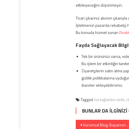
etkileyeceğini düşünmeyin.
Ticari çıkarınız alıcının çıkarıy
İşletmenizi pazarda rekabetçi 
Bu konuda hizmet sunan
Reakti
Fayda Sağlayacak Bilgi
Tek bir ürününüz varsa, video
Bu işlem bir etkinliğin tanıtı
Ziyaretçilerin satın alma y
gizlilik politikalarına uydu
ibareler ekleyebilirsiniz.
Tagged
cta bağlantısı nedir
,
c
BUNLAR DA İLGINIZI
Yazı dolaşımı
Kurumsal Blog: Başarının Temel Unsurları