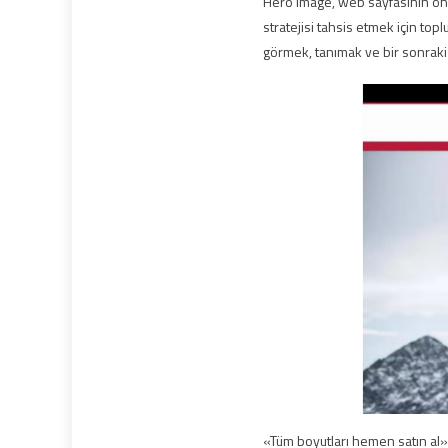
Hero image, web sayfasının ön p
stratejisi tahsis etmek için topl
görmek, tanımak ve bir sonraki
«Tüm boyutları hemen satın al»