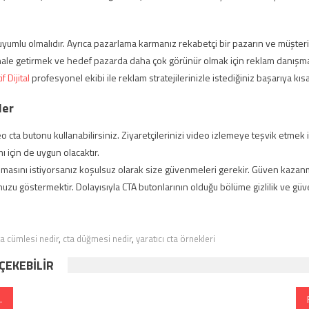
la uyumlu olmalıdır. Ayrıca pazarlama karmanız rekabetçi bir pazarın ve müşteri i
hale getirmek ve hedef pazarda daha çok görünür olmak için reklam danışman
f Dijital
profesyonel ekibi ile reklam stratejilerinizle istediğiniz başarıya kısa
ler
 cta butonu kullanabilirsiniz. Ziyaretçilerinizi video izlemeye teşvik etmek i
mı için de uygun olacaktır.
apmasını istiyorsanız koşulsuz olarak size güvenmeleri gerekir. Güven kazanm
ğunuzu göstermektir. Dolayısıyla CTA butonlarının olduğu bölüme gizlilik ve gü
ta cümlesi nedir
,
cta düğmesi nedir
,
yaratıcı cta örnekleri
 ÇEKEBILIR