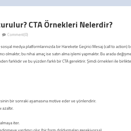
turulur? CTA Örnekleri Nelerdir?
Comment(0)
osyal medya platformlarınızda bir Harekete Geçirici Mesaj (call to action) b
cı olmaktır; bu nihai amaç ise satın alma işlemi yapmaktır. Bu arada değişmey
en farklıdır ve bu yüzden farklı bir CTA gerektirir. Şimdi örnekleri ile birlikt
unisinin bir sonraki aşamasına motive eder ve yönlendirir.
 azaltır.
 almaya iter.
edinmeye yardımcı olur (bir form doldurmaları gerekiyorsa)