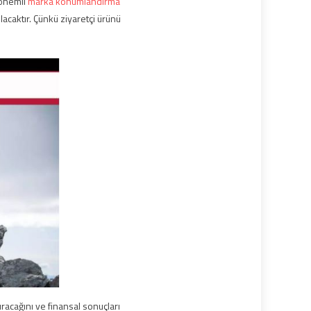
 önemli
marka konumlandırma
olacaktır. Çünkü ziyaretçi ürünü
acağını ve finansal sonuçları