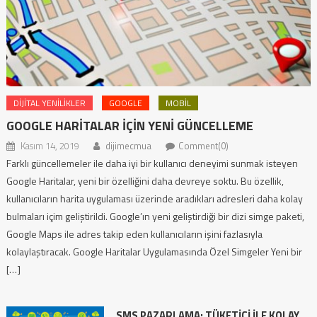
DIJITAL YENILIKLER
GOOGLE
MOBIL
GOOGLE HARITALAR İÇIN YENI GÜNCELLEME
Kasım 14, 2019
dijimecmua
Comment(0)
Farklı güncellemeler ile daha iyi bir kullanıcı deneyimi sunmak isteyen
Google Haritalar, yeni bir özelliğini daha devreye soktu. Bu özellik,
kullanıcıların harita uygulaması üzerinde aradıkları adresleri daha kolay
bulmaları içim geliştirildi. Google’ın yeni geliştirdiği bir dizi simge paketi,
Google Maps ile adres takip eden kullanıcıların işini fazlasıyla
kolaylaştıracak. Google Haritalar Uygulamasında Özel Simgeler Yeni bir
[…]
SMS PAZARLAMA: TÜKETICI İLE KOLAY