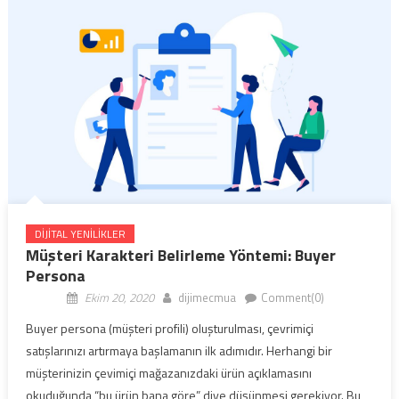
DIJITAL YENILIKLER
Müşteri Karakteri Belirleme Yöntemi: Buyer
Persona
Ekim 20, 2020
dijimecmua
Comment(0)
Buyer persona (müşteri profili) oluşturulması, çevrimiçi
satışlarınızı artırmaya başlamanın ilk adımıdır. Herhangi bir
müşterinizin çevimiçi mağazanızdaki ürün açıklamasını
okuduğunda “bu ürün bana göre” diye düşünmesi gerekiyor. Bu