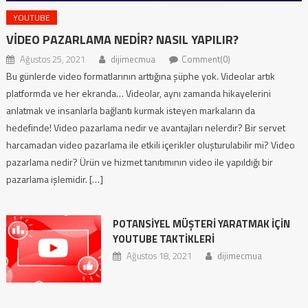
YOUTUBE
VIDEO PAZARLAMA NEDIR? NASIL YAPILIR?
Ağustos 25, 2021
dijimecmua
Comment(0)
Bu günlerde video formatlarının arttığına şüphe yok. Videolar artık
platformda ve her ekranda… Videolar, aynı zamanda hikayelerini
anlatmak ve insanlarla bağlantı kurmak isteyen markaların da
hedefinde! Video pazarlama nedir ve avantajları nelerdir? Bir servet
harcamadan video pazarlama ile etkili içerikler oluşturulabilir mi? Video
pazarlama nedir? Ürün ve hizmet tanıtımının video ile yapıldığı bir
pazarlama işlemidir. […]
POTANSIYEL MÜŞTERI YARATMAK İÇIN
YOUTUBE TAKTIKLERI
Ağustos 18, 2021
dijimecmua